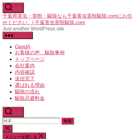
コ
検索
ン
千葉県害虫・害獣・駆除なら千葉害虫害獣駆除.comにお任
テ
せください。| 千葉害虫害獣駆除.com
ン
Just another WordPress site
ツ
メニュー
へ
ス
QandA
キ
お客様の声、駆除事例
ッ
トップページ
プ
会社案内
内容確認
送信完了
選ばれる理由
駆除の流れ
駆除忌避料金
検索
検
索
検
対
索
メニューを閉じる