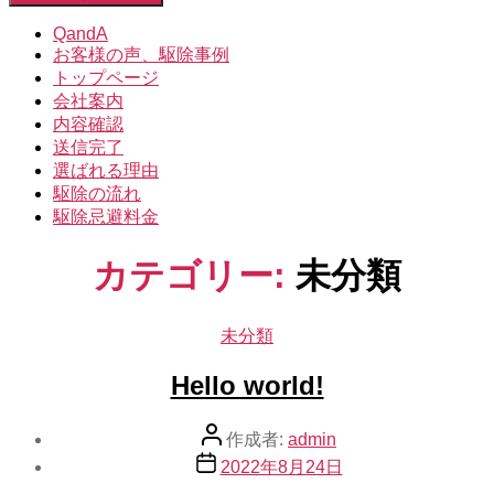
象:
を
閉
QandA
じ
お客様の声、駆除事例
る
トップページ
会社案内
内容確認
送信完了
選ばれる理由
駆除の流れ
駆除忌避料金
カテゴリー:
未分類
カ
未分類
テ
Hello world!
ゴ
リ
ー
投
作成者:
admin
稿
投
2022年8月24日
者
稿